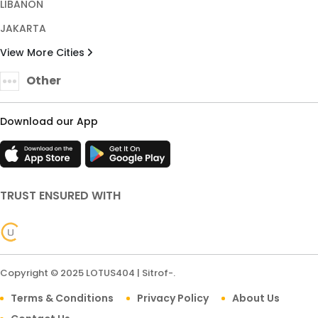
LIBANON
JAKARTA
View More Cities
Other
Download our App
TRUST ENSURED WITH
Copyright © 2025 LOTUS404 | Sitrof-.
Terms & Conditions
Privacy Policy
About Us