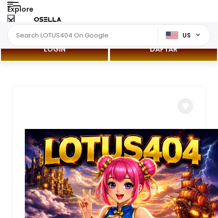
Explore
US
LOGIN
DAFTAR