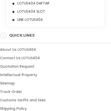
LOTUS404 DAFTAR
LOTUS404 SLOT
LINK LOTUS404
LOTUS404 RTP
QUICK LINKS
LOTUS404 GACOR
LOTUS404 SLOT LOGIN
About Us LOTUS404
LOTUS404 ALTERNATIF
Contact Us LOTUS404
LOTUS404 ONLINE
Quotation Request
Intellectual Property
Sitemap
Track Order
Customs tariffs and fees
Shipping Policy