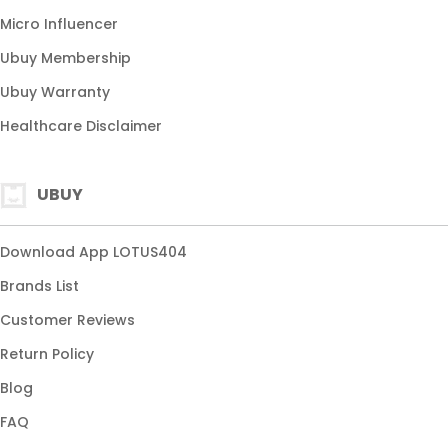
Micro Influencer
Ubuy Membership
Ubuy Warranty
Healthcare Disclaimer
UBUY
Download App LOTUS404
Brands List
Customer Reviews
Return Policy
Blog
FAQ