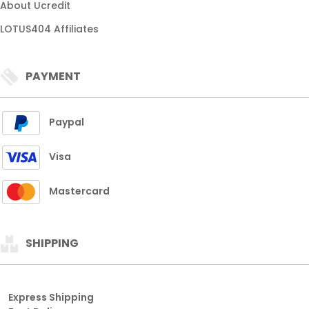
About Ucredit
LOTUS404 Affiliates
PAYMENT
Paypal
Visa
Mastercard
SHIPPING
Express Shipping