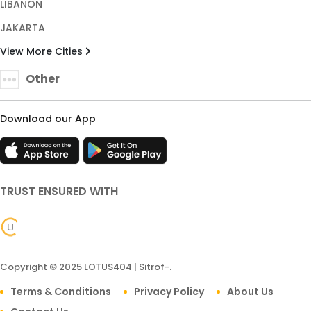
LIBANON
JAKARTA
View More Cities
Other
Download our App
TRUST ENSURED WITH
Copyright © 2025 LOTUS404 | Sitrof-.
Terms & Conditions
Privacy Policy
About Us