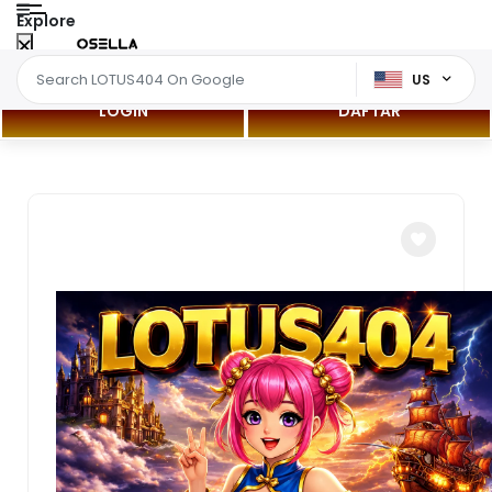
Explore
US
LOGIN
DAFTAR