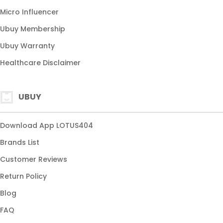
Micro Influencer
Ubuy Membership
Ubuy Warranty
Healthcare Disclaimer
UBUY
Download App LOTUS404
Brands List
Customer Reviews
Return Policy
Blog
FAQ