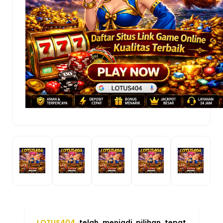
LOTUS404
telah menjadi pilihan tepat