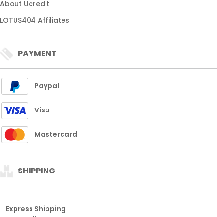
About Ucredit
LOTUS404 Affiliates
PAYMENT
Paypal
Visa
Mastercard
SHIPPING
Express Shipping