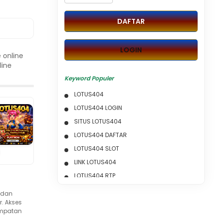
DAFTAR
LOGIN
 online
line
Keyword Populer
LOTUS404
LOTUS404 LOGIN
SITUS LOTUS404
LOTUS404 DAFTAR
LOTUS404 SLOT
LINK LOTUS404
LOTUS404 RTP
LOTUS404 GACOR
 dan
. Akses
LOTUS404 SLOT LOGIN
empatan
LOTUS404 ALTERNATIF