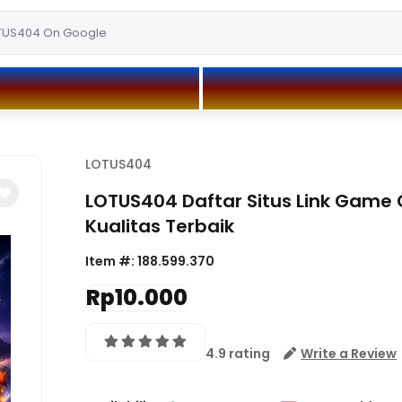
LOTUS404
LOTUS404 Daftar Situs Link Game 
Kualitas Terbaik
Item #:
188.599.370
Rp10.000
4.9 rating
Write a Review