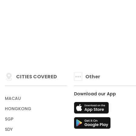
LOTUS404 ONLINE
CITIES COVERED
Other
Download our App
MACAU
HONGKONG
SGP
SDY