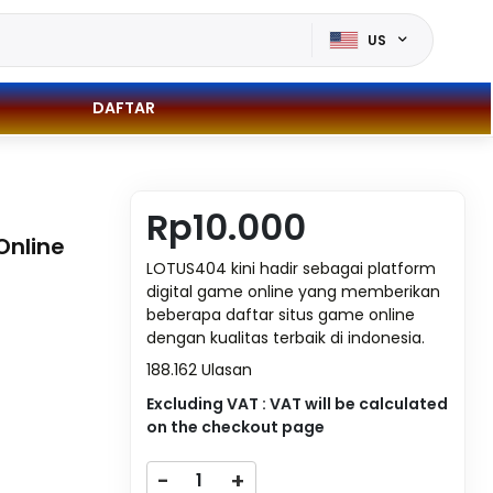
US
DAFTAR
Rp10.000
Online
LOTUS404 kini hadir sebagai platform
digital game online yang memberikan
beberapa daftar situs game online
dengan kualitas terbaik di indonesia.
188.162 Ulasan
Excluding VAT : VAT will be calculated
on the checkout page
-
+